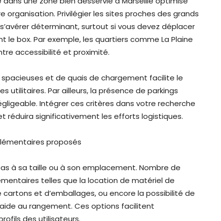
 dans une zone bien desservie à Marseille optimise
rganisation. Privilégier les sites proches des grands
’avérer déterminant, surtout si vous devez déplacer
t le box. Par exemple, les quartiers comme La Plaine
re accessibilité et proximité.
 spacieuses et de quais de chargement facilite le
 utilitaires. Par ailleurs, la présence de parkings
ligeable. Intégrer ces critères dans votre recherche
 réduira significativement les efforts logistiques.
lémentaires proposés
ite pas à sa taille ou à son emplacement. Nombre de
émentaires telles que la location de matériel de
de cartons et d’emballages, ou encore la possibilité de
ide au rangement. Ces options facilitent
fils des utilisateurs.