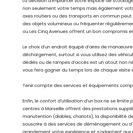
La décision d’implanter votre espace de stockage
non seulement votre temps mais également votre o
axes routiers ou des transports en commun peut s
des objets volumineux ou fréquenter régulièremen
ou Les Cinq Avenues offrent un bon compromis ent
Le choix d’un endroit équipé d’aires de manœuvre
déchargement, surtout si vous utilisez des véhicules
dédiés ou de rampes d’accès est un atout non nég
vous fera gagner du temps lors de chaque visite et
Tenir compte des services et équipements comp
Enfin, le confort d’utilisation d’un box ne se lim
centres à Marseille offrent des prestations suppl
manutention (diables, chariots), la disponibilité 
souscrire à des services de déménagement ou d’a
grandement votre expérience et s’adaptent aux pro