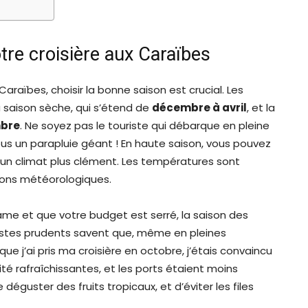
tre croisière aux Caraïbes
s Caraïbes, choisir la bonne saison est crucial. Les
a saison sèche, qui s’étend de
décembre à avril
, et la
mbre
. Ne soyez pas le touriste qui débarque en pleine
ous un parapluie géant ! En haute saison, vous pouvez
à un climat plus clément. Les températures sont
tions météorologiques.
’âme et que votre budget est serré, la saison des
éristes prudents savent que, même en pleines
e j’ai pris ma croisière en octobre, j’étais convaincu
ité rafraîchissantes, et les ports étaient moins
éguster des fruits tropicaux, et d’éviter les files